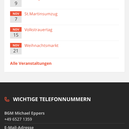
9
St.Martinsumzug
NOV
7
Volkstrauertag
NOV
15
Weihnachtsmarkt
NOV
21
Alle Veranstaltungen
WICHTIGE TELEFONNUMMERN
BGM Michael Eppers
+49 6527 1359
E-Mail-Adresse