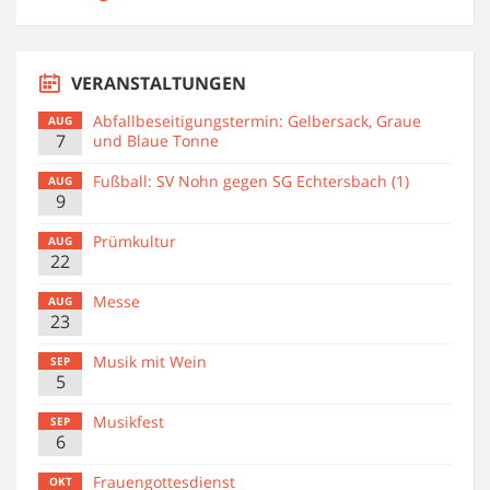
VERANSTALTUNGEN
Abfallbeseitigungstermin: Gelbersack, Graue
AUG
7
und Blaue Tonne
Fußball: SV Nohn gegen SG Echtersbach (1)
AUG
9
Prümkultur
AUG
22
Messe
AUG
23
Musik mit Wein
SEP
5
Musikfest
SEP
6
Frauengottesdienst
OKT