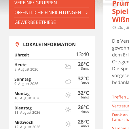
Prüm
VEREINE/ GRUPPEN
Spie
ÖFFENTLICHE EINRICHTUNGEN
Wiß
GEWERBEBETRIEBE
26. Ju
Die Ver
LOKALE INFORMATION
gewohnt
13:40
dem Erl
Uhrzeit
Ortsgem
26°C
Heute
Die Spe
3m/s
8. August 2026
vorgese
32°C
Sonntag
bedankt
3m/s
9. August 2026
32°C
Montag
Treffen
6m/s
10. August 2026
Vertretu
26°C
Dienstag
4m/s
11. August 2026
Dank an 
Landscha
28°C
Mittwoch
4m/s
12. August 2026
Sammeln