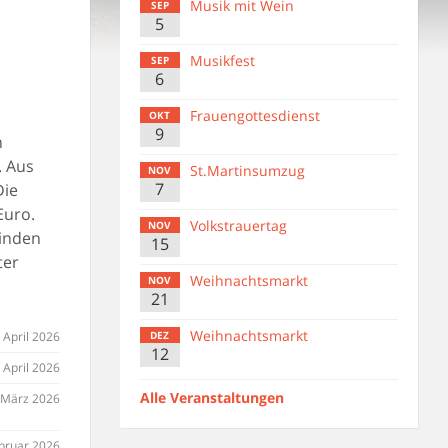
Musik mit Wein
SEP
5
Musikfest
SEP
6
Frauengottesdienst
OKT
9
n
. Aus
St.Martinsumzug
NOV
7
Die
Euro.
Volkstrauertag
NOV
einden
15
ter
Weihnachtsmarkt
NOV
21
Weihnachtsmarkt
 April 2026
DEZ
12
. April 2026
Alle Veranstaltungen
 März 2026
ebruar 2026