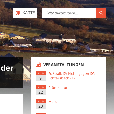
KARTE
VERANSTALTUNGEN
nder
Fußball: SV Nohn gegen SG
AUG
9
Echtersbach (1)
Prümkultur
AUG
22
Messe
AUG
23