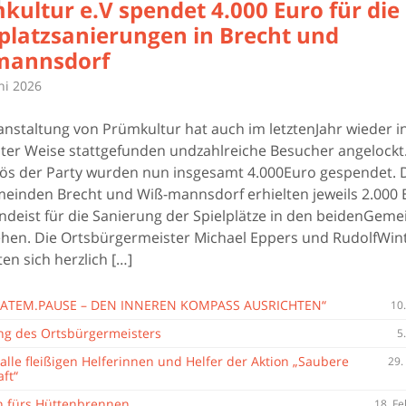
kultur e.V spendet 4.000 Euro für die
lplatzsanierungen in Brecht und
mannsdorf
ni 2026
anstaltung von Prümkultur hat auch im letztenJahr wieder i
er Weise stattgefunden undzahlreiche Besucher angelockt
ös der Party wurden nun insgesamt 4.000Euro gespendet. 
einden Brecht und Wiß-mannsdorf erhielten jeweils 2.000 
ndeist für die Sanierung der Spielplätze in den beidenGem
hen. Die Ortsbürgermeister Michael Eppers und RudolfWin
en sich herzlich […]
 „ATEM.PAUSE – DEN INNEREN KOMPASS AUSRICHTEN“
10.
ng des Ortsbürgermeisters
5
alle fleißigen Helferinnen und Helfer der Aktion „Saubere
29.
ft“
 fürs Hüttenbrennen
18. F